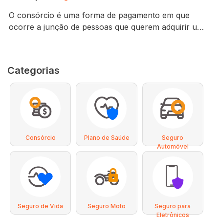
O consórcio é uma forma de pagamento em que
ocorre a junção de pessoas que querem adquirir um
determinado bem ou serviço, dessa forma, todo mês
as pessoas que estão envolvidas no consórcio
realizam um pagamento mensal em uma conta única
Categorias
para acumular dinheiro e realizar o pagamento.
Quando o período estipulado no consórcio termina,…
Consórcio
Plano de Saúde
Seguro
Automóvel
Seguro de Vida
Seguro Moto
Seguro para
Eletrônicos