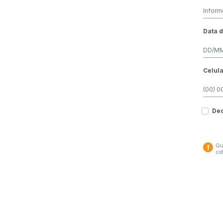
Data 
Celul
Dec
Qu
co