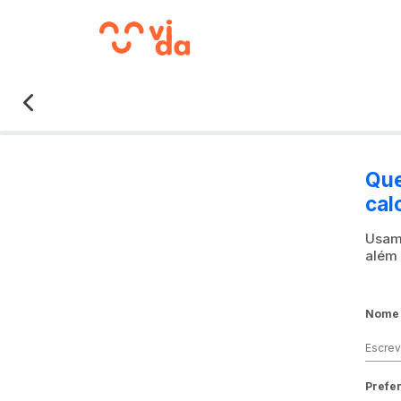
Que
cal
Usamo
além 
Nome 
Prefer