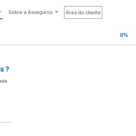
Sobre a Assegurou
Área do cliente
0%
s ?
ada