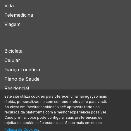
Vida
Telemedicina
Viagem
Bicicleta
Celular
Fiança Locatícia
Plano de Saúde
Residencial
Este site utiliza cookies para oferecer uma navegação mais
rápida, personalizada e com conteúdo relevante para você.
Siga-nos no
Ao clicar em “aceitar cookies”, você aproveita todos os
recursos da plataforma com a melhor experiência possível.
Caso prefira, você pode configurar suas preferências ou
rejeitar os cookies não essenciais. Saiba mais em nossa
A Assegurou Corretora de Seguros Ltda. está inscrita no CNPJ/MF sob nº
Política de Cookies
.