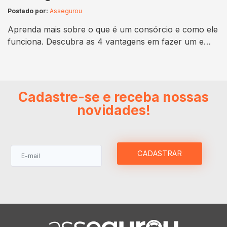
Postado por:
Assegurou
Aprenda mais sobre o que é um consórcio e como ele
funciona. Descubra as 4 vantagens em fazer um e
não fique de fora dessa grande oportunidade. Se você
tem interesse em comprar um carro, uma moto ou até
investir na casa própria, é importante rever as
economias e criar um planejamento financeiro para
Cadastre-se e receba nossas
que…
novidades!
CADASTRAR