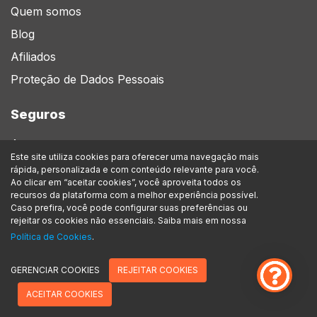
Quem somos
Blog
Afiliados
Proteção de Dados Pessoais
Seguros
Auto
Este site utiliza cookies para oferecer uma navegação mais
Moto
rápida, personalizada e com conteúdo relevante para você.
Ao clicar em “aceitar cookies”, você aproveita todos os
Vida
recursos da plataforma com a melhor experiência possível.
Caso prefira, você pode configurar suas preferências ou
Telemedicina
rejeitar os cookies não essenciais. Saiba mais em nossa
Viagem
Política de Cookies
.
GERENCIAR COOKIES
REJEITAR COOKIES
ACEITAR COOKIES
Bicicleta