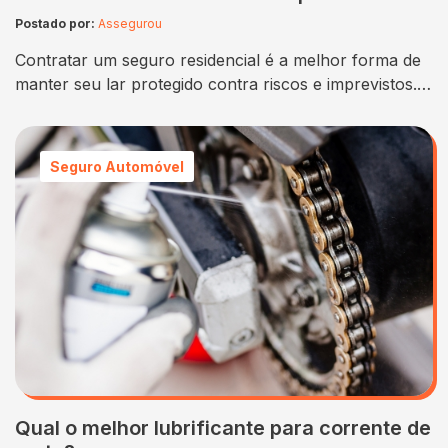
Postado por:
Assegurou
Contratar um seguro residencial é a melhor forma de
manter seu lar protegido contra riscos e imprevistos.
Isso porque, o segurado recebe inúmeras vantagens
do serviço para ter mais tranquilidade. Mas, afinal,
quanto custa um seguro residencial? Muitas pessoas
Seguro Automóvel
ainda acreditam que essa cobertura é onerosa.
Entretanto, os valores começam em quantias super
acessíveis, que…
Qual o melhor lubrificante para corrente de