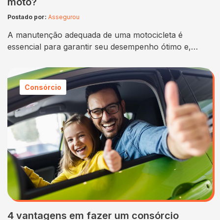
moto?
Postado por:
Assegurou
A manutenção adequada de uma motocicleta é
essencial para garantir seu desempenho ótimo e,
consequentemente, a segurança do motociclista. Um
dos componentes mais cruciais que requer atenção
especial é a corrente da moto. Optar pelo lubrificante
Consórcio
correto pode fazer toda a diferença, aumentando a
durabilidade da corrente e proporcionando uma
condução suave. Mas diante de…
4 vantagens em fazer um consórcio