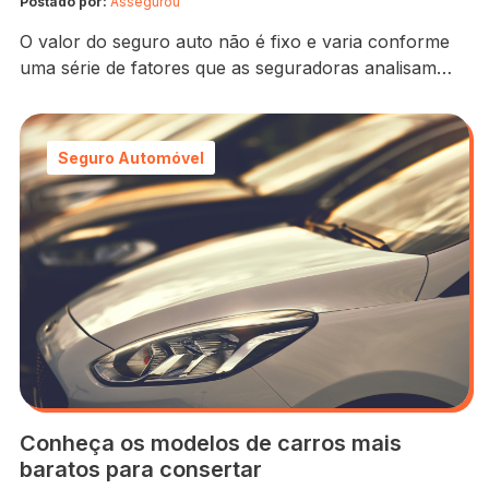
Postado por:
Assegurou
O valor do seguro auto não é fixo e varia conforme
uma série de fatores que as seguradoras analisam
antes de definir a apólice. Cada motorista e veículo
apresentam características únicas, e isso influencia
diretamente no preço final. Um dos principais
Seguro Automóvel
elementos avaliados é o perfil do condutor. Idade,
sexo e histórico de direção impactam…
Conheça os modelos de carros mais
baratos para consertar