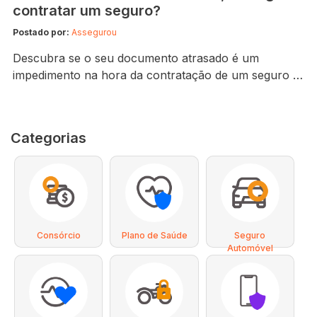
contratar um seguro?
Postado por:
Assegurou
Descubra se o seu documento atrasado é um
impedimento na hora da contratação de um seguro e
saiba também como contratar um. Cidades com
grande circulação diária de carros oferecem bastante
riscos à integridade física do seu veículo. Como não
Categorias
há como prever um sinistro, o ideal é manter o
veículo sempre protegido por meio…
Consórcio
Plano de Saúde
Seguro
Automóvel