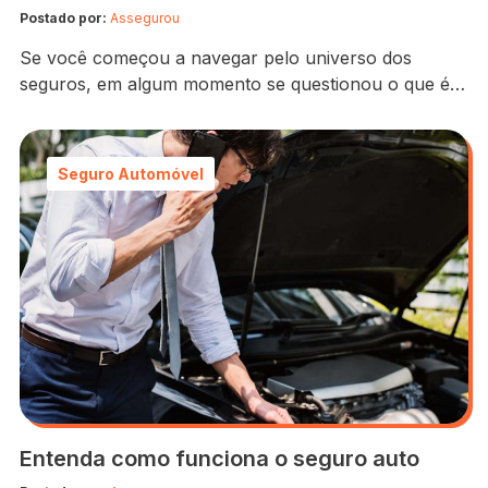
Postado por:
Assegurou
Se você começou a navegar pelo universo dos
seguros, em algum momento se questionou o que é o
seguro auto popular. Afinal, apesar do nome
sugestivo, ele contempla muitos pontos específicos,
que precisam ser “destrinchados”. Não adianta, por
Seguro Automóvel
exemplo, saber o mínimo sobre o seguro auto
popular e já contratar um, logo de cara. É…
Entenda como funciona o seguro auto