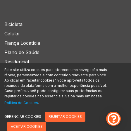
Bicicleta
Celular
Fiança Locatícia
Plano de Saúde
Residencial
Este site utiliza cookies para oferecer uma navegação mais
rápida, personalizada e com conteúdo relevante para você.
Siga-nos no
Ao clicar em “aceitar cookies”, você aproveita todos os
recursos da plataforma com a melhor experiência possível.
Caso prefira, você pode configurar suas preferências ou
rejeitar os cookies não essenciais. Saiba mais em nossa
A Assegurou Corretora de Seguros Ltda. está inscrita no CNPJ/MF sob nº
Política de Cookies
.
39.566.916/0001-49, com sede na Av. Marcos Penteado de Ulhoa Rodrigues, 939 - 8°
andar Torre Jacarandá | Barueri – SP | CEP: 06460-040. Encontra-se devidamente
registrada na SUSEP (superintendência de seguros privados) sob o n.º 212109181.
GERENCIAR COOKIES
REJEITAR COOKIES
Confira a nossa política de privacidade.
ACEITAR COOKIES