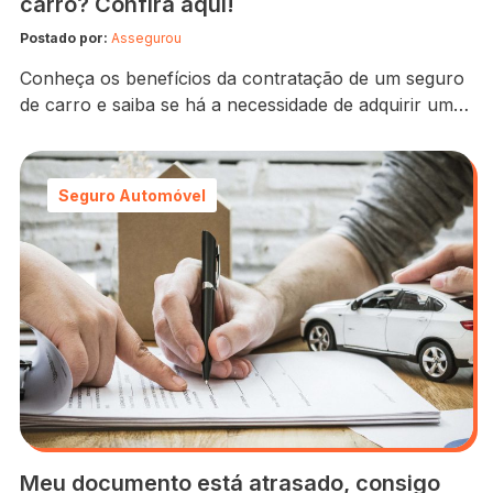
carro? Confira aqui!
Postado por:
Assegurou
Conheça os benefícios da contratação de um seguro
de carro e saiba se há a necessidade de adquirir um
para a sua viagem! Há vários ótimos destinos de
viagem pelo Brasil que podem ser feitos de carro,
mas antes de pegar a estrada, é preciso planejar
Seguro Automóvel
alguns aspectos do passeio, como estimar o quanto
será…
Meu documento está atrasado, consigo