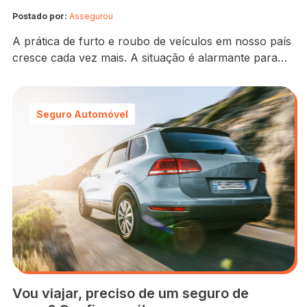
Postado por:
Assegurou
A prática de furto e roubo de veículos em nosso país
cresce cada vez mais. A situação é alarmante para
motoristas, ainda mais porque só os roubos de carros
representam mais de 70% dos atos criminosos no
Brasil, segundo a Secretaria Nacional de Segurança
Seguro Automóvel
Pública. Os dados ainda apontam que os locais com
mais furto…
Vou viajar, preciso de um seguro de