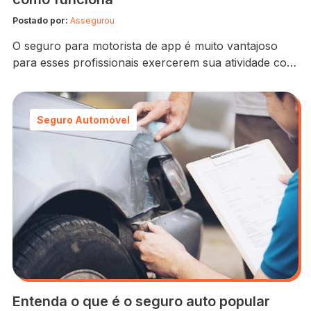
Postado por:
Assegurou
O seguro para motorista de app é muito vantajoso
para esses profissionais exercerem sua atividade com
segurança, pois eles ficam muitas horas no volante,
logo, ficam expostos a riscos como furtos, roubos e
acidentes. E considerando que cada vez mais cresce
Seguro Automóvel
o número de motoristas de app no Brasil – segundo
pesquisa, eles giram em…
Entenda o que é o seguro auto popular