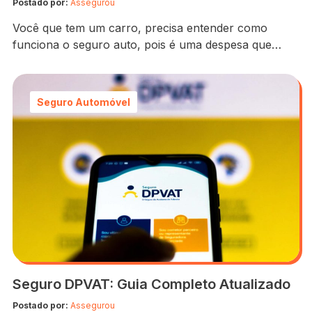
Postado por:
Assegurou
Você que tem um carro, precisa entender como
funciona o seguro auto, pois é uma despesa que
precisa constar no seu orçamento. Apesar de não
ser obrigatório como um imposto, é essencial contar
com essa proteção, ainda mais atualmente, que os
Seguro Automóvel
índices de roubo e furto estão nas alturas. É mais
necessário ainda se o…
Seguro DPVAT: Guia Completo Atualizado
Postado por:
Assegurou