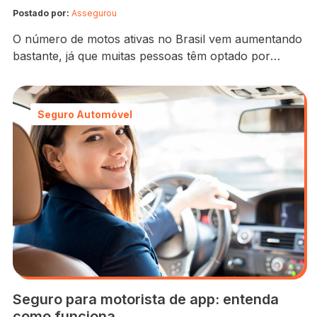
Postado por:
Assegurou
O número de motos ativas no Brasil vem aumentando
bastante, já que muitas pessoas têm optado por
trocar o carro por uma alternativa mais econômica e
que permite escapar do trânsito intenso. Para atender
a essa crescente demanda, novos modelos de
Seguro Automóvel
motocicletas chegam às concessionárias diariamente,
a fim de satisfazer pilotos com e sem experiência….
Seguro para motorista de app: entenda
como funciona