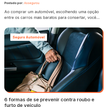
Postado por:
Assegurou
Ao comprar um automóvel, escolhendo uma opção
entre os carros mais baratos para consertar, você
com certeza estará fazendo um bom negócio – e
obviamente econômico! Por exemplo, quando uma
batida de carro acontece ou um defeito surge de uma
Seguro Automóvel
hora para outra, tudo que você quer é resolver o
problema imediatamente, não é mesmo? …
6 formas de se prevenir contra roubo e
furto de veículo