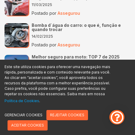
11/03/2025
Postado por
Assegurou
Bomba d`água do carro: o que é, função e
quando trocar
14/02/2025
Postado por
Assegurou
Melhor seguro para moto: TOP 7 de 2025
27/12/2024
Este site utiliza cookies para oferecer uma navegação mais
Postado por
Assegurou
rápida, personalizada e com conteúdo relevante para você.
Ao clicar em “aceitar cookies”, você aproveita todos os
recursos da plataforma com a melhor experiência possível.
Quanto custa um seguro de moto? Saiba
Caso prefira, você pode configurar suas preferências ou
agora mesmo!
rejeitar os cookies não essenciais. Saiba mais em nossa
07/11/2024
Política de Cookies
.
Postado por
Assegurou
GERENCIAR COOKIES
REJEITAR COOKIES
Bateram no meu carro, o que fazer agora?
07/11/2024
ACEITAR COOKIES
Postado por
Assegurou