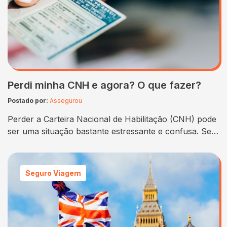
Perdi minha CNH e agora? O que fazer?
Postado por:
Assegurou
Perder a Carteira Nacional de Habilitação (CNH) pode
ser uma situação bastante estressante e confusa. Se
você está nesse cenário e se perguntando “Perdi
minha CNH, e agora? O que fazer?”, não se
preocupe. Nós da Assegurou estamos aqui para
Seguro Viagem
orientá-lo passo a passo neste processo. Neste artigo,
vamos abordar o que fazer imediatamente após…