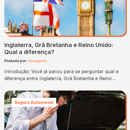
Inglaterra, Grã Bretanha e Reino Unido:
Qual a diferença?
Postado por:
Assegurou
Introdução: Você já parou para se perguntar qual a
diferença entre Inglaterra, Grã Bretanha e Reino
Unido? Muitas pessoas confundem esses termos,
mas cada um deles tem um significado específico e
representa uma realidade geográfica e política distinta.
Seguro Automóvel
Neste artigo, vamos explorar essas diferenças e
entender porque esses termos podem ser
confundidos. Então, se você…