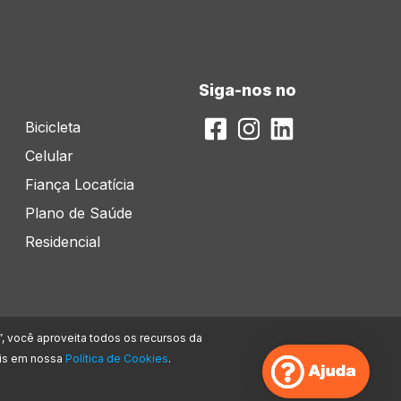
Siga-nos no
Bicicleta
Celular
Fiança Locatícia
Plano de Saúde
Residencial
”, você aproveita todos os recursos da
mais em nossa
Política de Cookies
.
ndar Torre Jacarandá | Barueri – SP | CEP: 06460-040. Encontra-se