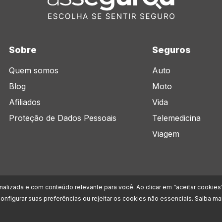
Sobre
Seguros
Quem somos
Auto
Blog
Moto
Afiliados
Vida
Proteção de Dados Pessoais
Telemedicina
Viagem
onalizada e com conteúdo relevante para você. Ao clicar em “aceitar cookies
onfigurar suas preferências ou rejeitar os cookies não essenciais. Saiba 
ob nº 39.566.916/0001-49, com sede na Av. Marcos Penteado de Ulhoa Rodrigues, 939 - 8° a
ados) sob o n.º 212109181.
Confira a nossa política de privacidade.