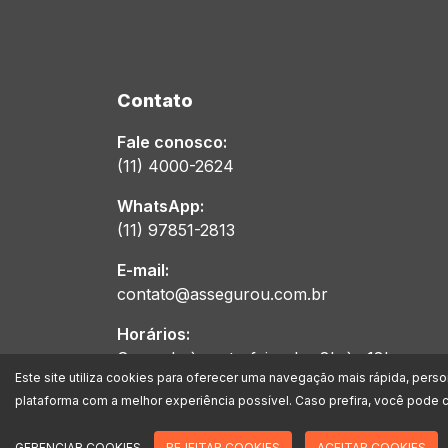
Contato
Fale conosco:
(11) 4000-2624
WhatsApp:
(11) 97851-2813
E-mail:
contato@assegurou.com.br
Horários:
Segunda à sexta-feira das 8h às 18h
Este site utiliza cookies para oferecer uma navegação mais rápida, pers
plataforma com a melhor experiência possível. Caso prefira, você pode c
A Assegurou Corretora de Seguros Ltda. está inscrita no CNPJ/MF s
devidamente registrada na SUSEP (superintendência de seguros priv
GERENCIAR COOKIES
REJEITAR COOKIES
ACEITAR COOKIES