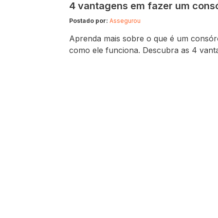
4 vantagens em fazer um cons
Postado por:
Assegurou
Aprenda mais sobre o que é um consór
como ele funciona. Descubra as 4 vant
em fazer um e não fique de fora dessa 
oportunidade. Se você tem interesse em
comprar um carro, uma moto ou até inv
casa própria, é importante rever as ec
criar um planejamento financeiro para