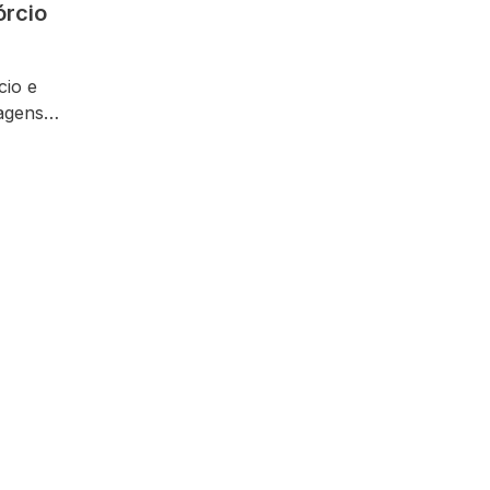
órcio
cio e
agens
grande
estir na
onomias e
 que…