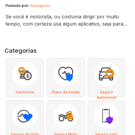
Postado por:
Assegurou
Se você é motorista, ou costuma dirigir por muito
tempo, com certeza usa algum aplicativo, seja para
se informar sobre o trânsito e chegar mais rápido em
um determinado local, para identificar vias
bloqueadas ou até para te ajudar com a manutenção
Categorias
do carro. Há diversos aplicativos para diferentes
situações que um motorista enfrenta no…
Consórcio
Plano de Saúde
Seguro
Automóvel
Seguro de Vida
Seguro Moto
Seguro para