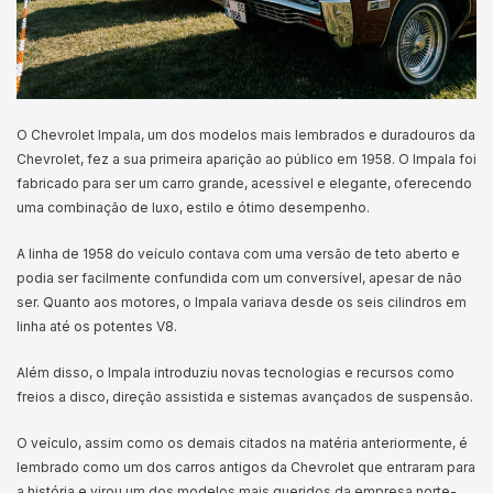
O Chevrolet Impala, um dos modelos mais lembrados e duradouros da
Chevrolet, fez a sua primeira aparição ao público em 1958. O Impala foi
fabricado para ser um carro grande, acessível e elegante, oferecendo
uma combinação de luxo, estilo e ótimo desempenho.
A linha de 1958 do veículo contava com uma versão de teto aberto e
podia ser facilmente confundida com um conversível, apesar de não
ser. Quanto aos motores, o Impala variava desde os seis cilindros em
linha até os potentes V8.
Além disso, o Impala introduziu novas tecnologias e recursos como
freios a disco, direção assistida e sistemas avançados de suspensão.
O veículo, assim como os demais citados na matéria anteriormente, é
lembrado como um dos carros antigos da Chevrolet que entraram para
a história e virou um dos modelos mais queridos da empresa norte-