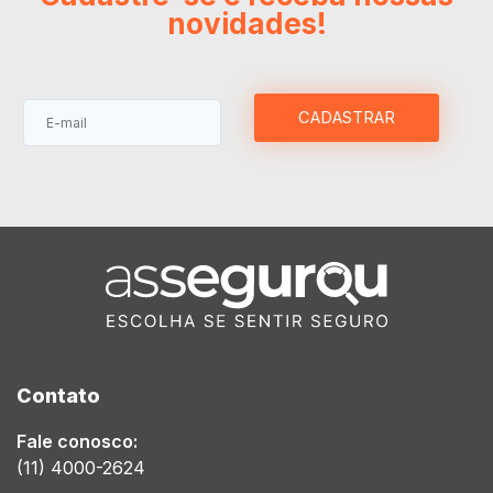
Com essa situação, o mundo…
novidades!
CADASTRAR
Contato
Fale conosco:
(11) 4000-2624