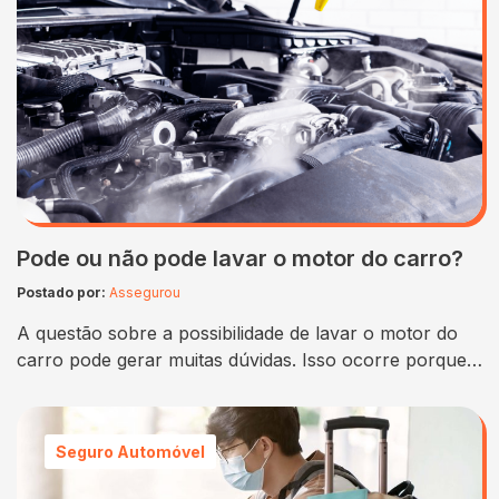
iPhone” é essencial. Resetar o iPhone pode parecer
uma tarefa…
Pode ou não pode lavar o motor do carro?
Postado por:
Assegurou
A questão sobre a possibilidade de lavar o motor do
carro pode gerar muitas dúvidas. Isso ocorre porque,
embora a limpeza do motor possa parecer uma boa
ideia para manter o veículo em bom estado, também
existem riscos associados a essa prática. Neste artigo,
Seguro Automóvel
vamos explorar essa questão em profundidade,
analisando as vantagens e desvantagens…