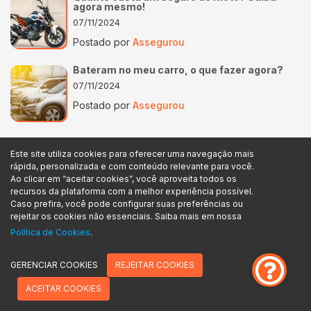
agora mesmo!
07/11/2024
Postado por
Assegurou
Bateram no meu carro, o que fazer agora?
07/11/2024
Postado por
Assegurou
Este site utiliza cookies para oferecer uma navegação mais
Precisa de um seguro para
rápida, personalizada e com conteúdo relevante para você.
seu carro?
Ao clicar em “aceitar cookies”, você aproveita todos os
recursos da plataforma com a melhor experiência possível.
Caso prefira, você pode configurar suas preferências ou
Fale com nossos especialistas
rejeitar os cookies não essenciais. Saiba mais em nossa
Política de Cookies
.
Clique aqui e descubra mais!
GERENCIAR COOKIES
REJEITAR COOKIES
ACEITAR COOKIES