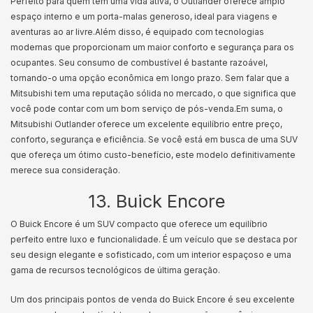
Perfeito para quem tem uma vida ativa, o Outlander oferece amplo
espaço interno e um porta-malas generoso, ideal para viagens e
aventuras ao ar livre.
Além disso, é equipado com tecnologias
modernas que proporcionam um maior conforto e segurança para os
ocupantes. Seu consumo de combustível é bastante razoável,
tornando-o uma opção econômica em longo prazo. Sem falar que a
Mitsubishi tem uma reputação sólida no mercado, o que significa que
você pode contar com um bom serviço de pós-venda.
Em suma, o
Mitsubishi Outlander oferece um excelente equilíbrio entre preço,
conforto, segurança e eficiência. Se você está em busca de uma SUV
que ofereça um ótimo custo-benefício, este modelo definitivamente
merece sua consideração.
13. Buick Encore
O Buick Encore é um SUV compacto que oferece um equilíbrio
perfeito entre luxo e funcionalidade. É um veículo que se destaca por
seu design elegante e sofisticado, com um interior espaçoso e uma
gama de recursos tecnológicos de última geração.
Um dos principais pontos de venda do Buick Encore é seu excelente