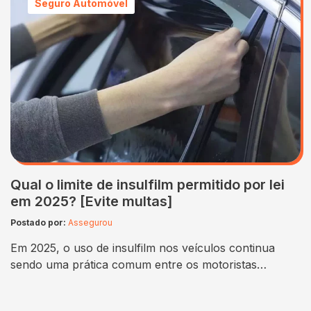
Seguro Automóvel
encontrar a certa pode parecer assustador no início.
Mas não se preocupe; vamos…
Qual o limite de insulfilm permitido por lei
em 2025? [Evite multas]
Postado por:
Assegurou
Em 2025, o uso de insulfilm nos veículos continua
sendo uma prática comum entre os motoristas
brasileiros, seja por conforto térmico, proteção contra
raios solares ou até mesmo por questões de