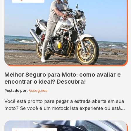
imprevistos com o carro a todo momento. O motor
pode parar no meio da estrada, durante uma…
Melhor Seguro para Moto: como avaliar e
encontrar o ideal? Descubra!
Postado por:
Assegurou
Você está pronto para pegar a estrada aberta em sua
moto? Se você é um motociclista experiente ou está
apenas começando, é importante ter certeza de que
você tem o melhor seguro para moto. Com tantas
seguradoras por aí oferecendo apólices diferentes,