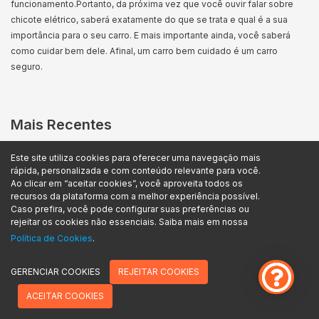
funcionamento.
Portanto, da próxima vez que você ouvir falar sobre
chicote elétrico, saberá exatamente do que se trata e qual é a sua
importância para o seu carro. E mais importante ainda, você saberá
como cuidar bem dele. Afinal, um carro bem cuidado é um carro
seguro.
Mais Recentes
O seguro cobre se outra pessoas estiver
dirigindo? Depende, por quê?
Este site utiliza cookies para oferecer uma navegação mais
rápida, personalizada e com conteúdo relevante para você.
11/03/2025
Ao clicar em “aceitar cookies”, você aproveita todos os
Postado por
Assegurou
recursos da plataforma com a melhor experiência possível.
Caso prefira, você pode configurar suas preferências ou
Bomba d`água do carro: o que é, função e
rejeitar os cookies não essenciais. Saiba mais em nossa
quando trocar
Política de Cookies
.
14/02/2025
Postado por
Assegurou
GERENCIAR COOKIES
REJEITAR COOKIES
ACEITAR COOKIES
Melhor seguro para moto: TOP 7 de 2025
27/12/2024