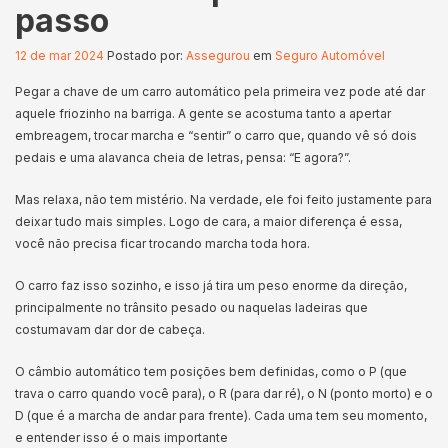
passo
12 de mar 2024
Postado por:
Assegurou
em
Seguro Automóvel
Pegar a chave de um carro automático pela primeira vez pode até dar
aquele friozinho na barriga. A gente se acostuma tanto a apertar
embreagem, trocar marcha e “sentir” o carro que, quando vê só dois
pedais e uma alavanca cheia de letras, pensa: “E agora?”.
Mas relaxa, não tem mistério. Na verdade, ele foi feito justamente para
deixar tudo mais simples. Logo de cara, a maior diferença é essa,
você não precisa ficar trocando marcha toda hora.
O carro faz isso sozinho, e isso já tira um peso enorme da direção,
principalmente no trânsito pesado ou naquelas ladeiras que
costumavam dar dor de cabeça.
O câmbio automático tem posições bem definidas, como o P (que
trava o carro quando você para), o R (para dar ré), o N (ponto morto) e o
D (que é a marcha de andar para frente). Cada uma tem seu momento,
e entender isso é o mais importante