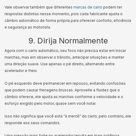
Vale observar também que diferentes
marcas de carro
podem ter
respostas distintas nesse momento, pois cada fabricante ajusta o
câmbio automático de forma própria para oferecer conforto, eficiência
e segurança ao motorista.
9. Dirija Normalmente
Agora com o carro automático, seu foco não precisa estar em trocar
marchas, mas em observar o trânsito, antecipar situações e manter
uma direção suave. Use apenas o pé direito, alternando entre
acelerador e freio.
O pé esquerdo deve permanecer em repouso, evitando confusões
que podem causar frenagens bruscas. Aproveite a fluidez que o
câmbio oferece, ele ajusta as marchas conforme a velocidade e o
esforço exigido pelo motor, quase sem você notar.
Isso não significa que você está “à mercê” do carro; pelo contrário, ele
responde aos seus comandos.
Uma pressão mais forte no acelerador resulta em mais potência,