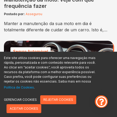
frequência fazer
Postado por:
Assegurou
Manter a manutenção da sua moto em dia é
totalmente diferente de cuidar de um carro. Isto é,
motocicletas estão mais expostas ao asfalto e exigem
um olhar mais atento em seus componentes. A
segurança é primordial: freios, pneus, corrente e
Seguro Automóvel
suspensão precisam de revisões frequentes. Enquanto
Este site utiliza cookies para oferecer uma navegação mais
carros podem lidar melhor com os solavancos, com…
rápida, personalizada e com conteúdo relevante para você.
Ao clicar em “aceitar cookies”, você aproveita todos os
recursos da plataforma com a melhor experiência possível.
Caso prefira, você pode configurar suas preferências ou
rejeitar os cookies não essenciais. Saiba mais em nossa
Política de Cookies
.
GERENCIAR COOKIES
REJEITAR COOKIES
ACEITAR COOKIES