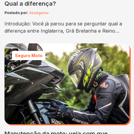
Qual a diferença?
Postado por:
Assegurou
Introdução: Você já parou para se perguntar qual a
diferença entre Inglaterra, Grã Bretanha e Reino
Unido? Muitas pessoas confundem esses termos,
mas cada um deles tem um significado específico e
representa uma realidade geográfica e política distinta.
Seguro Moto
Neste artigo, vamos explorar essas diferenças e
entender porque esses termos podem ser
confundidos. Então, se você…
Manutenção da moto: veja com que