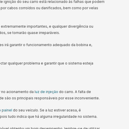
e ignição do seu carro está relacionado às falhas que podem
 por cabos corroídos ou danificados, bem como por velas
extremamente importantes, e qualquer divergência ou
os, se tornarão quase irreparáveis.
 irá garantir o funcionamento adequado da bobina e,
ctar qualquer problema e garantir que o sistema esteja
ar no acionamento da
luz de injeção
do carro. A falta de
e são os principais responsáveis por esse inconveniente.
o painel
do seu veículo. Se a luz estiver acesa, é
ois tudo indica que há alguma irregularidade no sistema.
omóvel obtenha um bom desempenho, lembre-se de utilizar