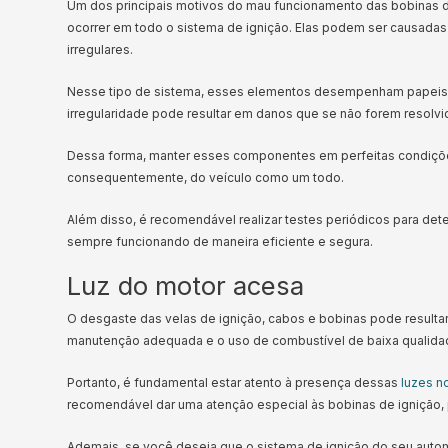
Um dos principais motivos do mau funcionamento das bobinas d
ocorrer em todo o sistema de ignição. Elas podem ser causadas
irregulares.
Nesse tipo de sistema, esses elementos desempenham papeis 
irregularidade pode resultar em danos que se não forem resolvid
Dessa forma, manter esses componentes em perfeitas condições
consequentemente, do veículo como um todo.
Além disso, é recomendável realizar testes periódicos para dete
sempre funcionando de maneira eficiente e segura.
Luz do motor acesa
O desgaste das velas de ignição, cabos e bobinas pode result
manutenção adequada e o uso de combustível de baixa qualidad
Portanto, é fundamental estar atento à presença dessas
luzes n
recomendável dar uma atenção especial às bobinas de ignição, p
Ademais, se você deseja que o sistema de ignição do seu aut