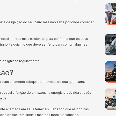
bina de ignição do seu carro mas não sabe por onde começar
procedimentos mais eficientes para confirmar que os seus
rio, te guiar no que deve ser feito para corrigir algumas
a de ignição regularmente.
ção?
 o funcionamento adequado do motor de qualquer carro.
 possui a função de armazenar a energia produzida através
nada.
ente alternada em seus terminais. Sabendo que as bobinas
enção desse item ajuda a manter a peça funcionando