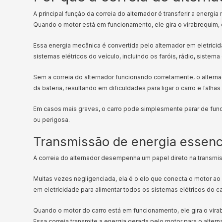
A principal função da correia do alternador é transferir a energi
Quando o motor está em funcionamento, ele gira o virabrequim, 
Essa energia mecânica é convertida pelo alternador em eletricida
sistemas elétricos do veículo, incluindo os faróis, rádio, sistem
Sem a correia do alternador funcionando corretamente, o alterna
da bateria, resultando em dificuldades para ligar o carro e fal
Em casos mais graves, o carro pode simplesmente parar de func
ou perigosa.
Transmissão de energia essenc
A correia do alternador desempenha um papel direto na transmi
Muitas vezes negligenciada, ela é o elo que conecta o motor ao 
em eletricidade para alimentar todos os sistemas elétricos do c
Quando o motor do carro está em funcionamento, ele gira o virab
Essa correia transmite a energia gerada pelo motor para o altern