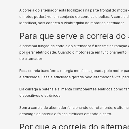
A correia do alternador está localizada na parte frontal do moto
o motor, poderá ver um conjunto de correias e polias. A correia 
identificar, pois conecta o virabrequim do motor ao alternador.
Para que serve a correia do
A principal função da correia do alternador é transmitir a rotaç
por gerar eletricidade. Quando o motor está em funcionamento, e
do alternador.
Essa correia transfere a energia mecânica gerada pelo motor par
eletricidade. Essa eletricidade gerada pelo alternador é vital p
Ela carrega a bateria e alimenta componentes elétricos como faró
dispositivos eletrônicos.
Sem a correia do alternador funcionando corretamente, o alternad
descarga da bateria e falhas elétricas em todo o carro.
Por que a correia do altern