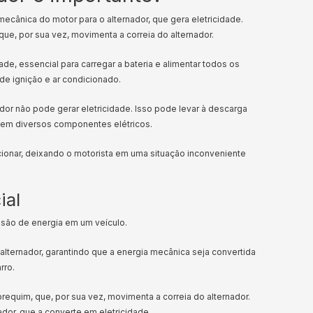
a mecânica do motor para o alternador, que gera eletricidade.
que, por sua vez, movimenta a correia do alternador.
de, essencial para carregar a bateria e alimentar todos os
a de ignição e ar condicionado.
dor não pode gerar eletricidade. Isso pode levar à descarga
has em diversos componentes elétricos.
ionar, deixando o motorista em uma situação inconveniente
ial
ssão de energia em um veículo.
alternador, garantindo que a energia mecânica seja convertida
arro.
requim, que, por sua vez, movimenta a correia do alternador.
ador, que a converte em eletricidade.