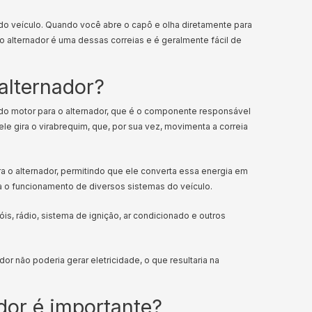
r do veículo. Quando você abre o capô e olha diretamente para
do alternador é uma dessas correias e é geralmente fácil de
 alternador?
ão do motor para o alternador, que é o componente responsável
le gira o virabrequim, que, por sua vez, movimenta a correia
a o alternador, permitindo que ele converta essa energia em
ara o funcionamento de diversos sistemas do veículo.
is, rádio, sistema de ignição, ar condicionado e outros
or não poderia gerar eletricidade, o que resultaria na
ador é importante?