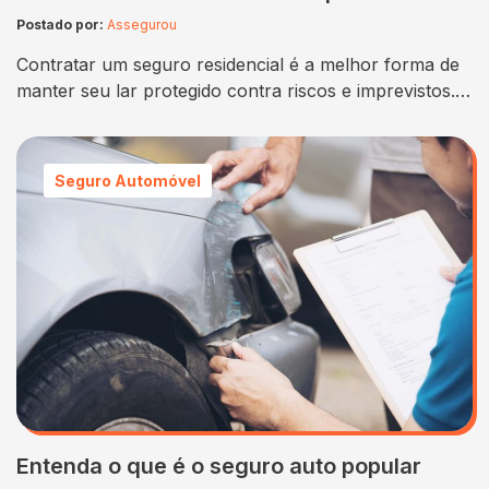
Postado por:
Assegurou
Contratar um seguro residencial é a melhor forma de
manter seu lar protegido contra riscos e imprevistos.
Isso porque, o segurado recebe inúmeras vantagens
do serviço para ter mais tranquilidade. Mas, afinal,
quanto custa um seguro residencial? Muitas pessoas
Seguro Automóvel
ainda acreditam que essa cobertura é onerosa.
Entretanto, os valores começam em quantias super
acessíveis, que…
Entenda o que é o seguro auto popular