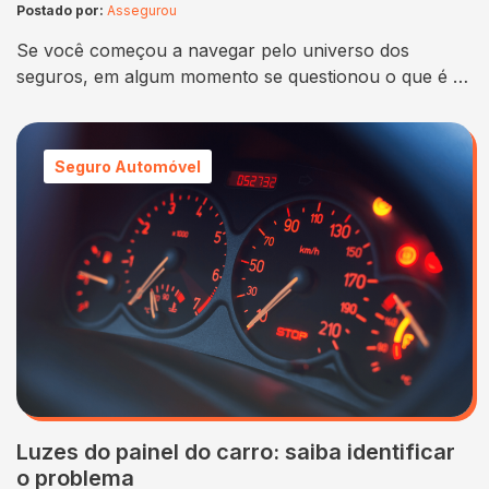
Postado por:
Assegurou
Se você começou a navegar pelo universo dos
seguros, em algum momento se questionou o que é o
seguro auto popular. Afinal, apesar do nome
sugestivo, ele contempla muitos pontos específicos,
que precisam ser “destrinchados”. Não adianta, por
Seguro Automóvel
exemplo, saber o mínimo sobre o seguro auto
popular e já contratar um, logo de cara. É…
Luzes do painel do carro: saiba identificar
o problema