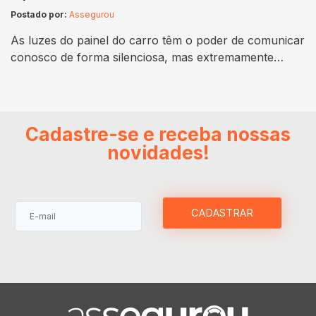
Postado por:
Assegurou
As luzes do painel do carro têm o poder de comunicar
conosco de forma silenciosa, mas extremamente
importante. Cada uma dessas pequenas luzes
coloridas do painel tem um significado que pode
revelar informações cruciais sobre o estado do
veículo. Se você já se viu se perguntando o que a luz
Cadastre-se e receba nossas
amarela no painel está tentando…
novidades!
CADASTRAR