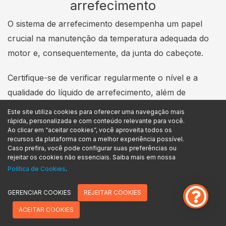
arrefecimento
O sistema de arrefecimento desempenha um papel
crucial na manutenção da temperatura adequada do
motor e, consequentemente, da junta do cabeçote.
Certifique-se de verificar regularmente o nível e a
qualidade do líquido de arrefecimento, além de
examinar visualmente o radiador, a
bomba d’água
e as
Este site utiliza cookies para oferecer uma navegação mais
mangueiras em busca de vazamentos ou danos.
rápida, personalizada e com conteúdo relevante para você.
Ao clicar em “aceitar cookies”, você aproveita todos os
recursos da plataforma com a melhor experiência possível.
Mantenha o sistema de arrefecimento limpo e livre de
Caso prefira, você pode configurar suas preferências ou
rejeitar os cookies não essenciais. Saiba mais em nossa
detritos para garantir um fluxo de ar adequado.
Política de Cookies
.
Troque o líquido de arrefecimento conforme as
recomendações do fabricante e utilize o tipo de líquido
GERENCIAR COOKIES
REJEITAR COOKIES
correto para o seu veículo.
ACEITAR COOKIES