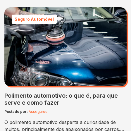
de carro, escolher o modelo certo é uma etapa
extremamente importante. Afinal, o veículo é o seu
instrumento de trabalho e precisa unir conforto,
Seguro Automóvel
economia e praticidade. Os melhores carros para
Uber em 2025 são aqueles que…
Polimento automotivo: o que é, para que
serve e como fazer
Postado por:
Assegurou
O polimento automotivo desperta a curiosidade de
muitos, principalmente dos apaixonados por carros.