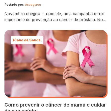
Postado por:
Assegurou
Novembro chegou e, com ele, uma campanha muito
importante de prevenção ao câncer de próstata. No
Brasil, o Novembro Azul foi criado em 2008 e a cada
ano está mais presente na agenda de saúde do país,
assim como Setembro Amarelo e Outubro Rosa. Nós
Plano de Saúde
separamos tudo que você precisa saber para
entender a campanha!…
Como prevenir o câncer de mama e cuidar
da sua saúde: