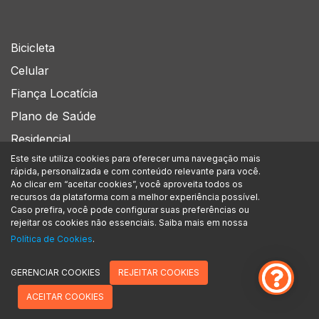
Bicicleta
Celular
Fiança Locatícia
Plano de Saúde
Residencial
Este site utiliza cookies para oferecer uma navegação mais
rápida, personalizada e com conteúdo relevante para você.
Siga-nos no
Ao clicar em “aceitar cookies”, você aproveita todos os
recursos da plataforma com a melhor experiência possível.
Caso prefira, você pode configurar suas preferências ou
rejeitar os cookies não essenciais. Saiba mais em nossa
A Assegurou Corretora de Seguros Ltda. está inscrita no CNPJ/MF sob nº
Política de Cookies
.
39.566.916/0001-49, com sede na Av. Marcos Penteado de Ulhoa Rodrigues, 939 - 8°
andar Torre Jacarandá | Barueri – SP | CEP: 06460-040. Encontra-se devidamente
registrada na SUSEP (superintendência de seguros privados) sob o n.º 212109181.
GERENCIAR COOKIES
REJEITAR COOKIES
Confira a nossa política de privacidade.
ACEITAR COOKIES