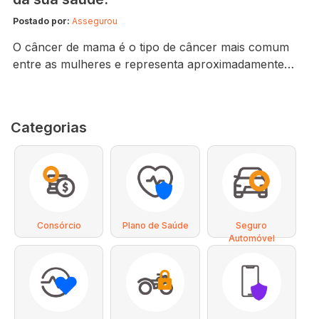
Postado por:
Assegurou
O câncer de mama é o tipo de câncer mais comum
entre as mulheres e representa aproximadamente
30% dos casos desse tipo de doença. Além disso, ele
é o quinto câncer que mais mata no Brasil. Por isso, é
muito importante que todas as mulheres saibam como
Categorias
evitar o câncer de mama, estejam sempre atentas…
Consórcio
Plano de Saúde
Seguro
Automóvel