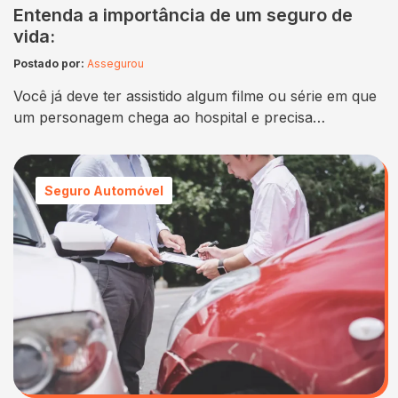
Entenda a importância de um seguro de
vida:
Postado por:
Assegurou
Você já deve ter assistido algum filme ou série em que
um personagem chega ao hospital e precisa
preencher uma ficha com suas informações pessoais,
dentre elas o número do seu seguro de vida. Talvez
você mesmo tenha se deparado com um formulário
Seguro Automóvel
parecido ao viajar para fora do país. São nesses
momentos que você…