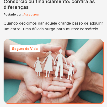
Consórcio ou financiamento: confira as
diferenças
Postado por:
Assegurou
Quando decidimos dar aquele grande passo de adquirir
um carro, uma dúvida surge para muitos: consórcio
ou financiamento? Essa pergunta é mais comum do
que se imagina e, na hora de escolher a melhor forma
de compra, muita gente fica na dúvida sobre qual
Seguro de Vida
opção seguir. A verdade é que tanto o consórcio
quanto o…