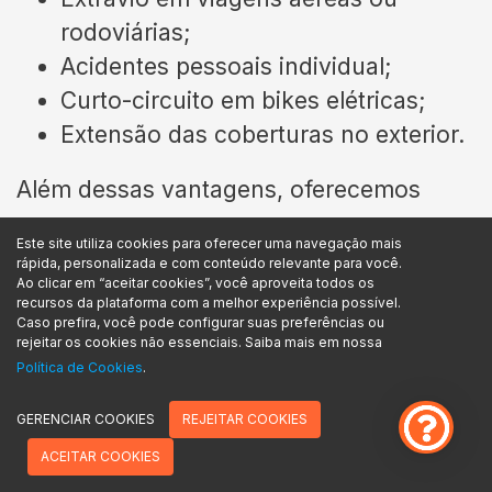
rodoviárias;
Acidentes pessoais individual;
Curto-circuito em bikes elétricas;
Extensão das coberturas no exterior.
Além dessas vantagens, oferecemos
pagamento facilitado para você não ficar
Este site utiliza cookies para oferecer uma navegação mais
rápida, personalizada e com conteúdo relevante para você.
sem proteger sua bicicleta.
Ao clicar em “aceitar cookies”, você aproveita todos os
recursos da plataforma com a melhor experiência possível.
Caso prefira, você pode configurar suas preferências ou
Procurando seguro para sua bike? Com a
rejeitar os cookies não essenciais. Saiba mais em nossa
Política de Cookies
.
Assegurou você encontra o seguro
certo para a sua bicicleta, onde você
GERENCIAR COOKIES
REJEITAR COOKIES
estiver!
ACEITAR COOKIES