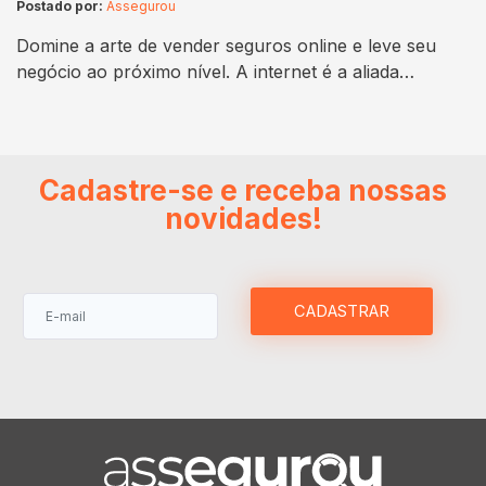
Postado por:
Assegurou
Domine a arte de vender seguros online e leve seu
negócio ao próximo nível. A internet é a aliada
perfeita, permitindo que você alcance um público
amplo de forma fácil, segura e rápida. Com o
comércio eletrônico em alta, agora é o momento ideal
para expandir suas vendas e garantir o sucesso. Além
Cadastre-se e receba nossas
da praticidade,…
novidades!
CADASTRAR