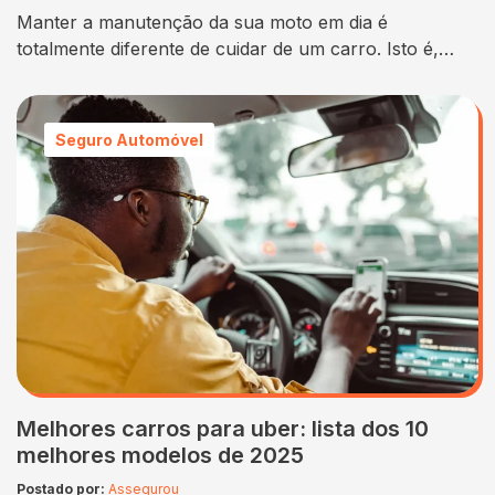
Manter a manutenção da sua moto em dia é
totalmente diferente de cuidar de um carro. Isto é,
motocicletas estão mais expostas ao asfalto e exigem
um olhar mais atento em seus componentes. A
segurança é primordial: freios, pneus, corrente e
Seguro Automóvel
suspensão precisam de revisões frequentes. Enquanto
carros podem lidar melhor com os solavancos, com…
Melhores carros para uber: lista dos 10
melhores modelos de 2025
Postado por:
Assegurou