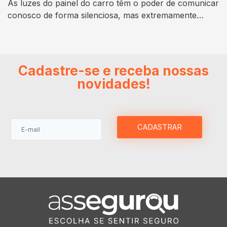
As luzes do painel do carro têm o poder de comunicar
conosco de forma silenciosa, mas extremamente
importante. Cada uma dessas pequenas luzes
coloridas do painel tem um significado que pode
revelar informações cruciais sobre o estado do
veículo. Se você já se viu se perguntando o que a luz
Cadastre-se e receba nossas
amarela no painel está tentando…
novidades!
CADASTRAR