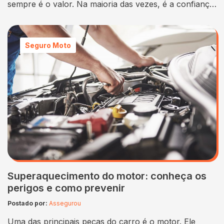
sempre é o valor. Na maioria das vezes, é a confiança
que ele oferece. No Brasil, onde a mobilidade enfrenta
desafios diários e a segurança no trânsito ainda deixa
a desejar, contar com uma cobertura de qualidade faz
Seguro Moto
toda a diferença. Justamente por isso, cresce…
Superaquecimento do motor: conheça os
perigos e como prevenir
Postado por:
Assegurou
Uma das principais peças do carro é o motor. Ele