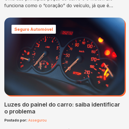
funciona como o “coração” do veículo, já que é
responsável pelo seu funcionamento. Nesse sentido,
a peça também é uma das que mais causa
preocupações quanto ao surgimento de problemas. O
Seguro Automóvel
superaquecimento do motor, por exemplo, é um dos
imprevistos que mais preocupam os motoristas….
Luzes do painel do carro: saiba identificar
o problema
Postado por:
Assegurou