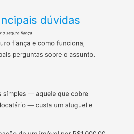
incipais dúvidas
uro fiança e como funciona,
pais perguntas sobre o assunto.
s simples — aquele que cobre
locatário — custa um aluguel e
cação de um imóvel por R$1.000,00,