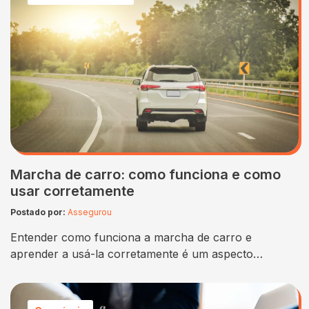
fazer um seguro de bicicleta. Isso porque, mesmo
que não haja uma estatística oficial sobre roubos…
Marcha de carro: como funciona e como
usar corretamente
Postado por:
Assegurou
Entender como funciona a marcha de carro e
aprender a usá-la corretamente é um aspecto
fundamental para quem deseja dominar a arte de
dirigir. Seja você um motorista iniciante ou já
experiente, é sempre bom revisitar esse tópico para