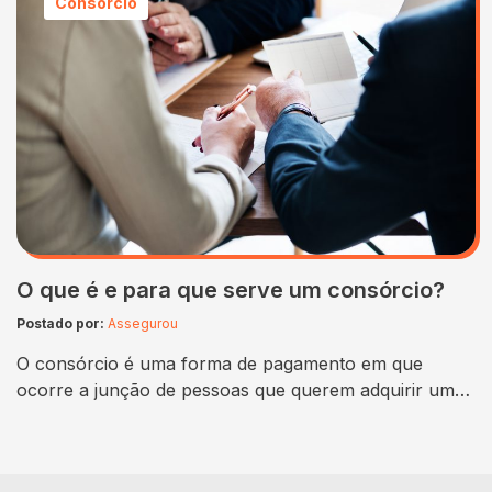
Consórcio
melhorar suas habilidades ao volante. Nesse artigo,
vamos explorar o funcionamento das marchas de
carros e…
O que é e para que serve um consórcio?
Postado por:
Assegurou
O consórcio é uma forma de pagamento em que
ocorre a junção de pessoas que querem adquirir um
determinado bem ou serviço, dessa forma, todo mês
as pessoas que estão envolvidas no consórcio
realizam um pagamento mensal em uma conta única